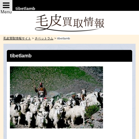
tibetlamb
Menu
毛皮買取情報サイト
>
チベットラム
>
tibetlamb
tibetlamb